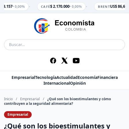
•
•
$ 3.157
$ 2.170.000
US$ 86,65
• 0,00%
• 0,00%
• 
CAFÉ
BRENT
Empresarial
Tecnología
Actualidad
Economía
Financiera
Internacional
Opinión
Inicio
/
Empresarial
/
¿Qué son los bioestimulantes y cómo
contribuyen a la seguridad alimentaria?
Empresarial
¿Qué son los bioestimulantes y