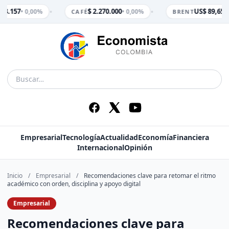
•
•
 3.157
$ 2.270.000
US$ 89,65
• 0,00%
• 0,00%
• 
CAFÉ
BRENT
Empresarial
Tecnología
Actualidad
Economía
Financiera
Internacional
Opinión
Inicio
/
Empresarial
/
Recomendaciones clave para retomar el ritmo
académico con orden, disciplina y apoyo digital
Empresarial
Recomendaciones clave para