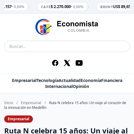
•
•
3.157
$ 2.270.000
US$ 89,65
• 0,00%
• 0,00%
• 0
CAFÉ
BRENT
Empresarial
Tecnología
Actualidad
Economía
Financiera
Internacional
Opinión
Inicio
/
Empresarial
/
Ruta N celebra 15 años: Un viaje al corazón de
la innovación en Medellín
Empresarial
Ruta N celebra 15 años: Un viaje al