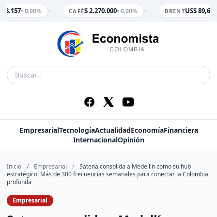
•
•
$ 3.157
$ 2.270.000
US$ 89,65
• 0,00%
• 0,00%
• 
CAFÉ
BRENT
Empresarial
Tecnología
Actualidad
Economía
Financiera
Internacional
Opinión
Inicio
/
Empresarial
/
Satena consolida a Medellín como su hub
estratégico: Más de 300 frecuencias semanales para conectar la Colombia
profunda
Empresarial