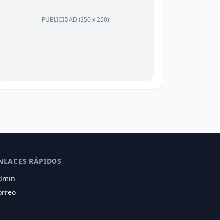
PUBLICIDAD (250 x 250)
NLACES RÁPIDOS
dmin
orreo