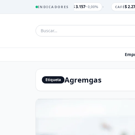
•
$ 3.157
$ 2.27
• 0,00%
INDICADORES
TRM
CAFÉ
Empr
Agremgas
Etiqueta