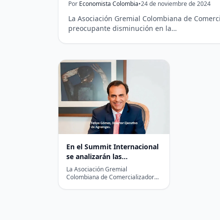
Por
Economista Colombia
•
24 de noviembre de 2024
La Asociación Gremial Colombiana de Comerci
preocupante disminución en la…
En el Summit Internacional
se analizarán las
perspectivas del GLP como
La Asociación Gremial
energético de transición
Colombiana de Comercializadores
de Gas (Agremgas) realizará el
2do Summit Internacional de GLP,
los días…