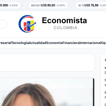
•
•
0.000
US$ 89,65
US$ 78,88
• 0,00%
• 0,00%
• 0,00
BRENT
WTI
esarial
Tecnología
Actualidad
Economía
Financiera
Internacional
Op