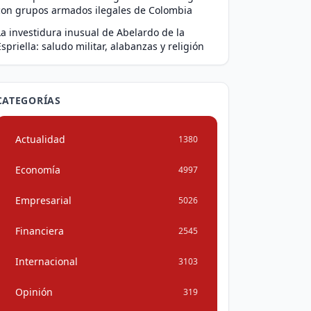
con grupos armados ilegales de Colombia
La investidura inusual de Abelardo de la
Espriella: saludo militar, alabanzas y religión
CATEGORÍAS
Actualidad
1380
Economía
4997
Empresarial
5026
Financiera
2545
Internacional
3103
Opinión
319