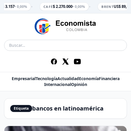
•
•
$ 3.157
$ 2.270.000
US$ 89,65
• 0,00%
• 0,00%
M
CAFÉ
BRENT
Empresarial
Tecnología
Actualidad
Economía
Financiera
Internacional
Opinión
bancos en latinoamérica
Etiqueta