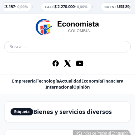
•
•
$ 3.157
$ 2.270.000
US$ 89,65
• 0,00%
• 0,00%
M
CAFÉ
BRENT
Empresarial
Tecnología
Actualidad
Economía
Financiera
Internacional
Opinión
Bienes y servicios diversos
Etiqueta