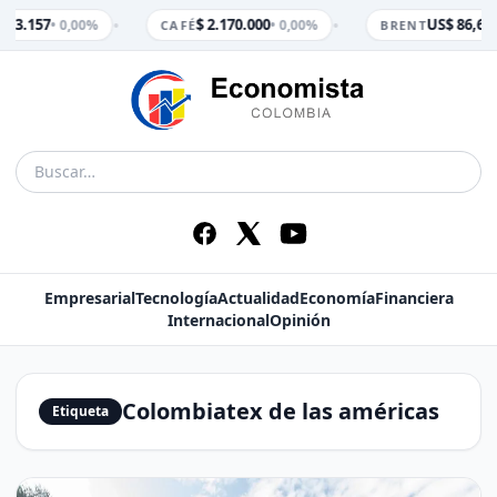
•
•
$ 3.157
$ 2.170.000
US$ 86,65
• 0,00%
• 0,00%
•
CAFÉ
BRENT
Empresarial
Tecnología
Actualidad
Economía
Financiera
Internacional
Opinión
Colombiatex de las américas
Etiqueta