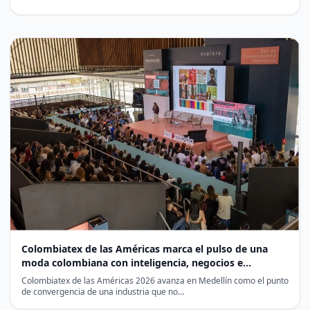
Colombiatex de las Américas marca el pulso de una
moda colombiana con inteligencia, negocios e
internacionalización
Colombiatex de las Américas 2026 avanza en Medellín como el punto
de convergencia de una industria que no…