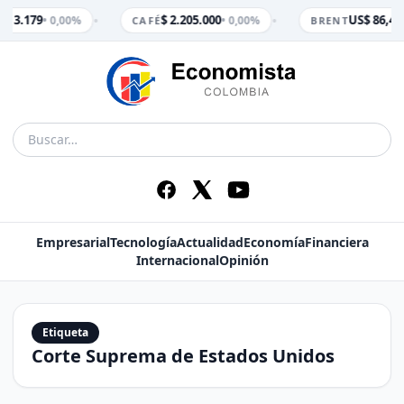
•
•
$ 3.179
$ 2.205.000
US$ 86,47
• 0,00%
• 0,00%
•
M
CAFÉ
BRENT
Empresarial
Tecnología
Actualidad
Economía
Financiera
Internacional
Opinión
Etiqueta
Corte Suprema de Estados Unidos