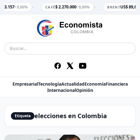
•
•
$ 3.157
$ 2.270.000
US$ 89,65
• 0,00%
• 0,00%
•
CAFÉ
BRENT
Empresarial
Tecnología
Actualidad
Economía
Financiera
Internacional
Opinión
elecciones en Colombia
Etiqueta