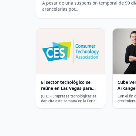
A pesar de una suspensión temporal de 90 dí
arancelarias por…
El sector tecnológico se
Cube Ven
reúne en Las Vegas para
Arkangel
mostrar innovaciones que
impulsa
(EFE).- Empresas tecnológicas se
Con el fin
marcarán 2025
tecnológ
dan cita esta semana en la Feria
crecimient
de Electrónica de Consumo (CES,
tecnológic
por sus…