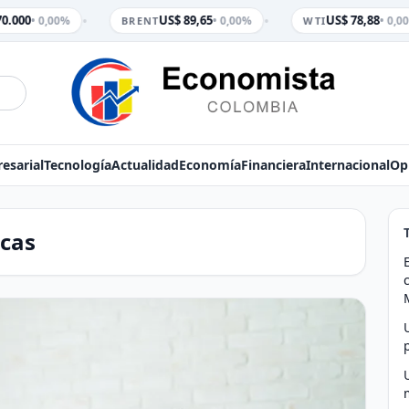
•
•
0.000
US$ 89,65
US$ 78,88
• 0,00%
• 0,00%
• 0,0
BRENT
WTI
esarial
Tecnología
Actualidad
Economía
Financiera
Internacional
Op
cas