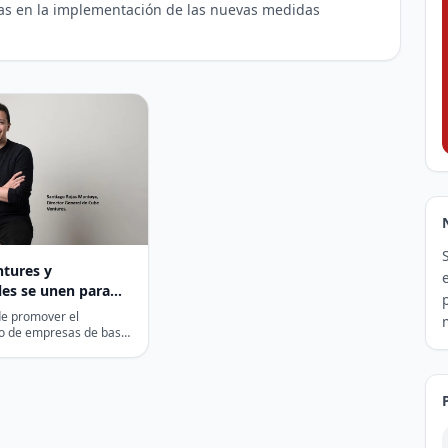
as en la implementación de las nuevas medidas
tures y
es se unen para
r empresas
 de promover el
icas de la región
o de empresas de base
a en Latam y a su vez…