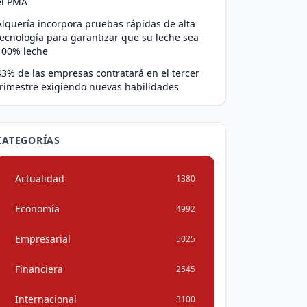
el PMA
Alquería incorpora pruebas rápidas de alta
tecnología para garantizar que su leche sea
100% leche
43% de las empresas contratará en el tercer
trimestre exigiendo nuevas habilidades
CATEGORÍAS
Actualidad
1380
Economía
4992
Empresarial
5025
Financiera
2545
Internacional
3100