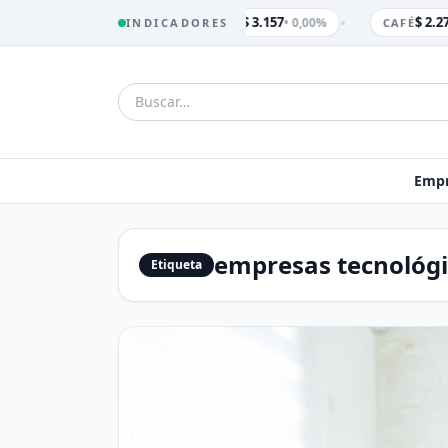
•
$ 3.157
$ 2.27
• 0,00%
INDICADORES
TRM
CAFÉ
Empr
empresas tecnológi
Etiqueta