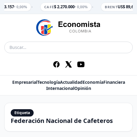
•
•
$ 3.157
$ 2.270.000
US$ 89,65
• 0,00%
• 0,00%
•
CAFÉ
BRENT
Empresarial
Tecnología
Actualidad
Economía
Financiera
Internacional
Opinión
Etiqueta
Federación Nacional de Cafeteros