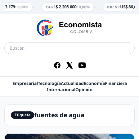
•
•
$ 3.179
$ 2.205.000
US$ 86,65
• 0,00%
• 0,00%
M
CAFÉ
BRENT
Empresarial
Tecnología
Actualidad
Economía
Financiera
Internacional
Opinión
fuentes de agua
Etiqueta