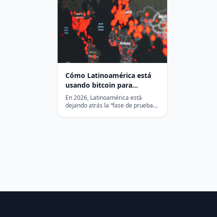
Cómo Latinoamérica está
usando bitcoin para
reescribir las reglas de la
En 2026, Latinoamérica está
riqueza soberana
dejando atrás la “fase de prueba”
en la adopción de Bitcoin y otras
criptomonedas.…