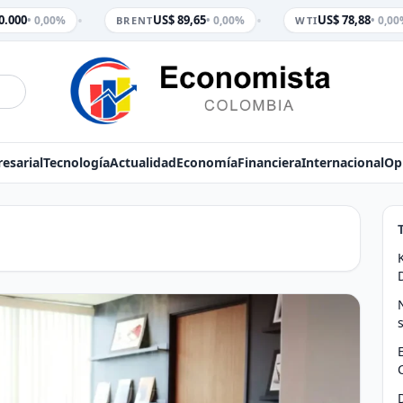
•
•
0.000
US$ 89,65
US$ 78,88
• 0,00%
• 0,00%
• 0,00
BRENT
WTI
esarial
Tecnología
Actualidad
Economía
Financiera
Internacional
Op