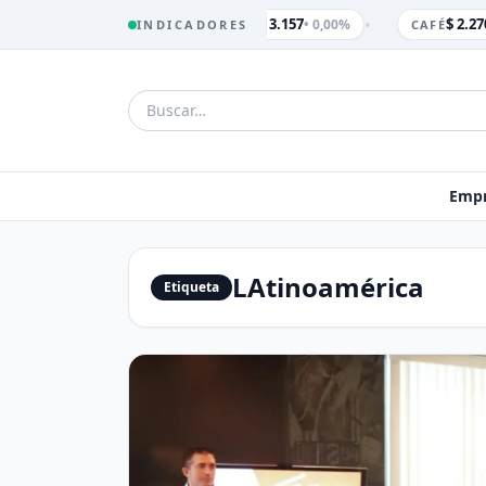
•
$ 3.157
$ 2.27
• 0,00%
INDICADORES
TRM
CAFÉ
Empr
LAtinoamérica
Etiqueta