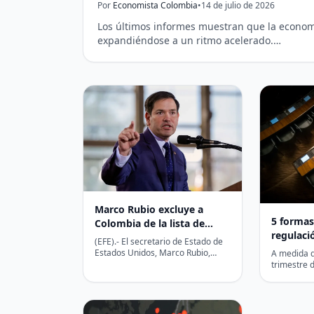
Por
Economista Colombia
•
14 de julio de 2026
Los últimos informes muestran que la economí
expandiéndose a un ritmo acelerado.…
Marco Rubio excluye a
5 formas
Colombia de la lista de
regulació
aliados estratégicos de EE.
(EFE).- El secretario de Estado de
Bitcoin 
UU. en Latinoamérica
Estados Unidos, Marco Rubio,
A medida q
$1,5 mil
afirmó este martes
trimestre 
que Latinoamérica está «llena» de
cripto de 
países aliados…
la clave…