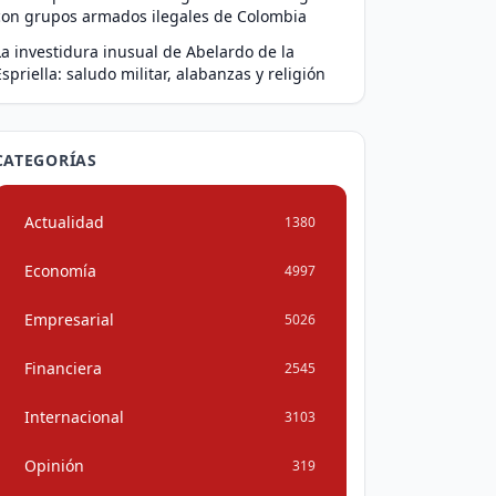
con grupos armados ilegales de Colombia
La investidura inusual de Abelardo de la
Espriella: saludo militar, alabanzas y religión
CATEGORÍAS
Actualidad
1380
Economía
4997
Empresarial
5026
Financiera
2545
Internacional
3103
Opinión
319