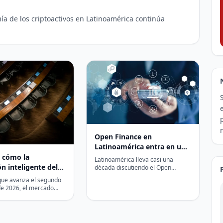
a de los criptoactivos en Latinoamérica continúa
Open Finance en
Latinoamérica entra en una
fase más exigente tras el
 cómo la
Latinoamérica lleva casi una
movimiento de Colombia
n inteligente del
década discutiendo el Open
Finance con marcos voluntarios,
puede desbloquear
ue avanza el segundo
sandboxes regulatorios y hojas de
 millones de LatAm
de 2026, el mercado
ruta…
Latinoamérica podría ser