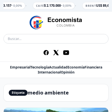
•
•
$ 3.157
$ 2.170.000
US$ 89,65
• 0,00%
• 0,00%
•
CAFÉ
BRENT
Empresarial
Tecnología
Actualidad
Economía
Financiera
Internacional
Opinión
medio ambiente
Etiqueta