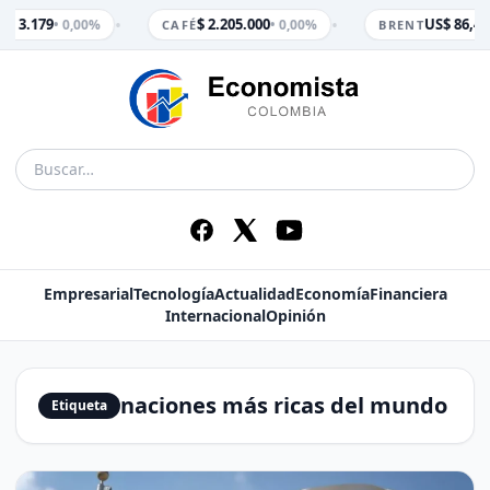
•
•
$ 3.179
$ 2.205.000
US$ 86,47
• 0,00%
• 0,00%
M
CAFÉ
BRENT
Empresarial
Tecnología
Actualidad
Economía
Financiera
Internacional
Opinión
naciones más ricas del mundo
Etiqueta