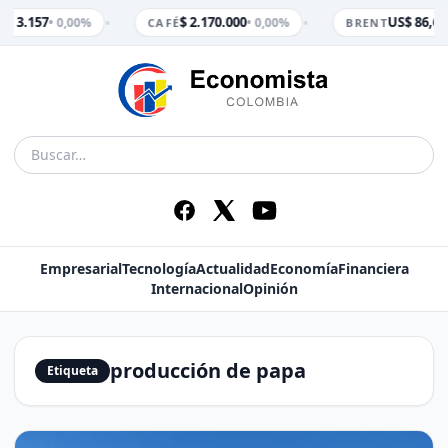
•
•
$ 3.157
$ 2.170.000
US$ 86,65
• 0,00%
• 0,00%
M
CAFÉ
BRENT
Empresarial
Tecnología
Actualidad
Economía
Financiera
Internacional
Opinión
producción de papa
Etiqueta