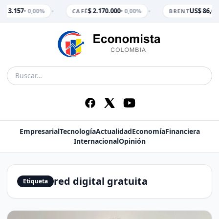
•
•
$ 3.157
$ 2.170.000
US$ 86,65
• 0,00%
• 0,00%
M
CAFÉ
BRENT
Empresarial
Tecnología
Actualidad
Economía
Financiera
Internacional
Opinión
red digital gratuita
Etiqueta