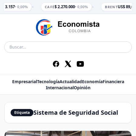
•
•
$ 3.157
$ 2.270.000
US$ 89,65
• 0,00%
• 0,00%
M
CAFÉ
BRENT
Empresarial
Tecnología
Actualidad
Economía
Financiera
Internacional
Opinión
Sistema de Seguridad Social
Etiqueta