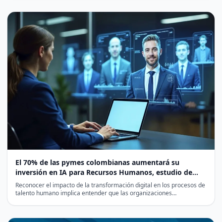
El 70% de las pymes colombianas aumentará su
inversión en IA para Recursos Humanos, estudio de
Deel
Reconocer el impacto de la transformación digital en los procesos de
talento humano implica entender que las organizaciones…