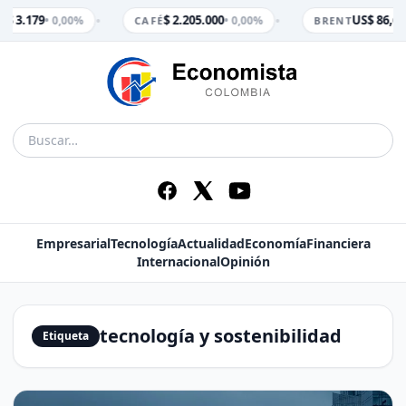
•
•
$ 3.179
$ 2.205.000
US$ 86,65
• 0,00%
• 0,00%
M
CAFÉ
BRENT
Empresarial
Tecnología
Actualidad
Economía
Financiera
Internacional
Opinión
tecnología y sostenibilidad
Etiqueta