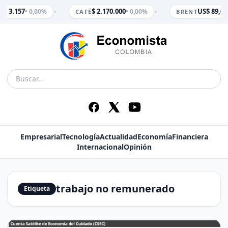
•
•
$ 3.157
$ 2.170.000
US$ 89,65
• 0,00%
• 0,00%
M
CAFÉ
BRENT
Empresarial
Tecnología
Actualidad
Economía
Financiera
Internacional
Opinión
trabajo no remunerado
Etiqueta