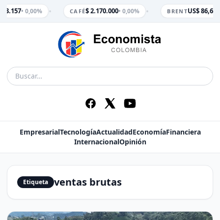
•
•
$ 3.157
$ 2.170.000
US$ 86,65
• 0,00%
• 0,00%
•
CAFÉ
BRENT
Empresarial
Tecnología
Actualidad
Economía
Financiera
Internacional
Opinión
ventas brutas
Etiqueta