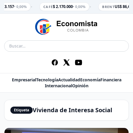
•
•
$ 3.157
$ 2.170.000
US$ 86,65
• 0,00%
• 0,00%
•
M
CAFÉ
BRENT
Empresarial
Tecnología
Actualidad
Economía
Financiera
Internacional
Opinión
Vivienda de Interesa Social
Etiqueta