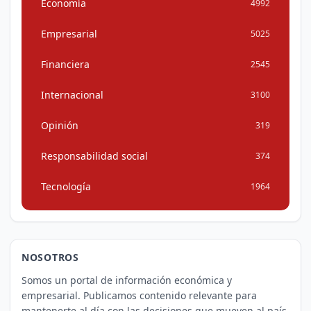
Economía
4992
Empresarial
5025
Financiera
2545
Internacional
3100
Opinión
319
Responsabilidad social
374
Tecnología
1964
NOSOTROS
Somos un portal de información económica y
empresarial. Publicamos contenido relevante para
mantenerte al día con las decisiones que mueven al país.