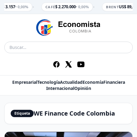
•
•
$ 3.157
$ 2.270.000
US$ 89,65
• 0,00%
• 0,00%
M
CAFÉ
BRENT
Empresarial
Tecnología
Actualidad
Economía
Financiera
Internacional
Opinión
WE Finance Code Colombia
Etiqueta