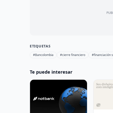
PUBL
ETIQUETAS
#Bancolombia
#cierre financiero
#financiación 
Te puede interesar