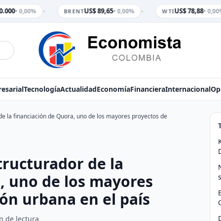
•
•
.000
US$ 89,65
US$ 78,88
• 0,00%
• 0,00%
• 0,00%
BRENT
WTI
esarial
Tecnología
Actualidad
Economía
Financiera
Internacional
Op
de la financiación de Quora, uno de los mayores proyectos de
tructurador de la
, uno de los mayores
ón urbana en el país
n de lectura