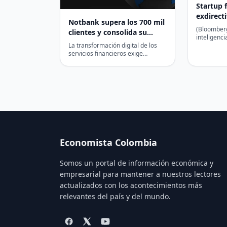
Startup 
exdirect
Notbank supera los 700 mil
apuesta 
(Bloomberg
clientes y consolida su
gestiona
inteligenci
liderazgo en infraestructura
La transformación digital de los
dos exejec
Brasil
financiera digital en
servicios financieros exige
lanzando u
plataformas capaces de combinar
Latinoamérica
seguridad, escalabilidad,
cumplimiento normativo y
eficiencia…
Economista Colombia
Somos un portal de información económica y
empresarial para mantener a nuestros lectores
actualizados con los acontecimientos más
relevantes del país y del mundo.