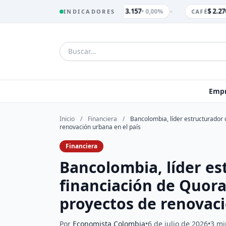
•
$ 3.157
$ 2.270
• 0,00%
INDICADORES
TRM
CAFÉ
Empr
Inicio
/
Financiera
/
Bancolombia, líder estructurador 
renovación urbana en el país
Financiera
Bancolombia, líder es
financiación de Quora
proyectos de renovaci
Por
Economista Colombia
•
6 de julio de 2026
•
3 mi