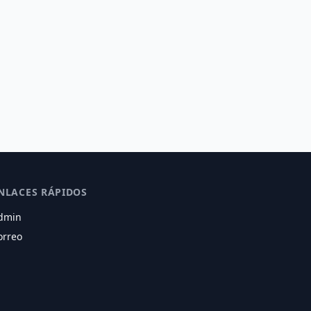
NLACES RÁPIDOS
dmin
orreo