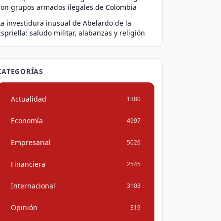
con grupos armados ilegales de Colombia
La investidura inusual de Abelardo de la
Espriella: saludo militar, alabanzas y religión
CATEGORÍAS
Actualidad
1380
Economía
4997
Empresarial
5026
Financiera
2545
Internacional
3103
Opinión
319