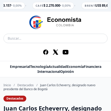
•
•
$ 3.157
$ 2.270.000
US$ 89,65
• 0,00%
• 0,00%
•
CAFÉ
BRENT
Empresarial
Tecnología
Actualidad
Economía
Financiera
Internacional
Opinión
Inicio
/
Destacados
/
Juan Carlos Echeverry, designado nuevo
presidente del Banco de Bogotá
Destacados
Juan Carlos Echeverry, designado