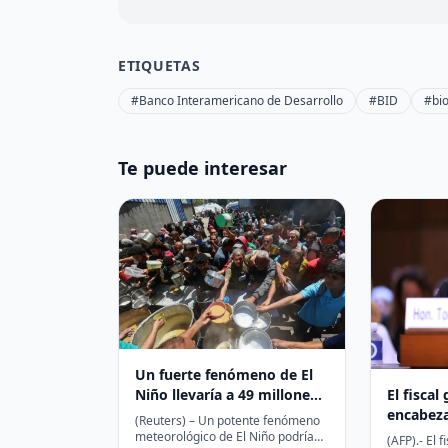
ETIQUETAS
#Banco Interamericano de Desarrollo
#BID
#bio
Te puede interesar
Un fuerte fenómeno de El
El fisca
Niño llevaría a 49 millones
encabeza
de personas al hambre
(Reuters) – Un potente fenómeno
a la inv
aguda, según el PMA
meteorológico de El Niño podría
(AFP).- El f