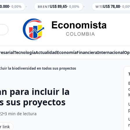
•
•
.000
US$ 89,65
US$ 78,88
• 0,00%
• 0,00%
• 0,00
BRENT
WTI
esarial
Tecnología
Actualidad
Economía
Financiera
Internacional
Op
cluir la biodiversidad en todos sus proyectos
n para incluir la
s sus proyectos
22
•
3 min de lectura
r link