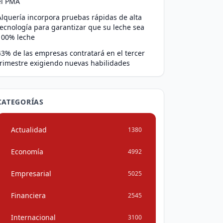
el PMA
Alquería incorpora pruebas rápidas de alta
tecnología para garantizar que su leche sea
100% leche
43% de las empresas contratará en el tercer
trimestre exigiendo nuevas habilidades
CATEGORÍAS
Actualidad
1380
Economía
4992
Empresarial
5025
Financiera
2545
Internacional
3100