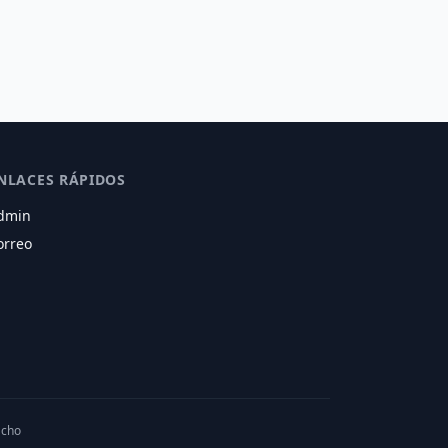
NLACES RÁPIDOS
dmin
orreo
acho