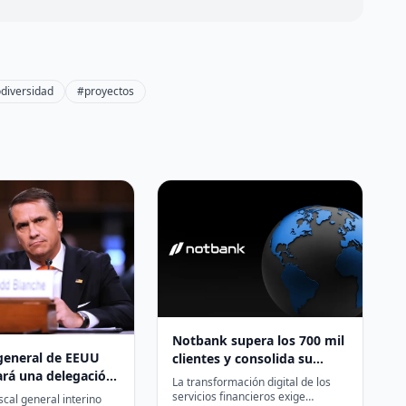
diversidad
#proyectos
Notbank supera los 700 mil
l general de EEUU
clientes y consolida su
rá una delegación
liderazgo en infraestructura
La transformación digital de los
estidura del nuevo
financiera digital en
servicios financieros exige
iscal general interino