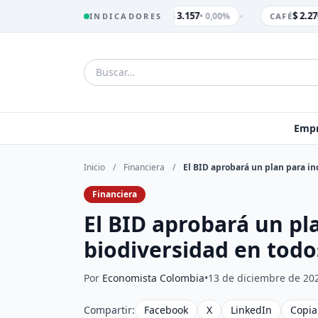
•
$ 3.157
$ 2.270
• 0,00%
INDICADORES
TRM
CAFÉ
Empr
Inicio
/
Financiera
/
El BID aprobará un plan para in
Financiera
El BID aprobará un pla
biodiversidad en todo
Por
Economista Colombia
•
13 de diciembre de 20
Compartir:
Facebook
X
LinkedIn
Copia