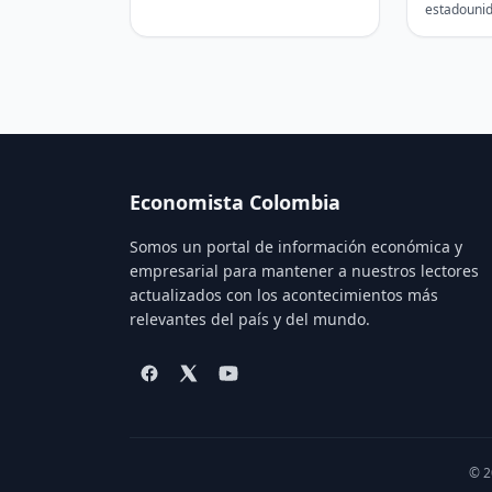
empujar a casi 49 millones de
presiden
estadounid
personas adicionales…
encabezará 
la investid
colombian
Economista Colombia
Somos un portal de información económica y
empresarial para mantener a nuestros lectores
actualizados con los acontecimientos más
relevantes del país y del mundo.
© 2