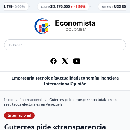
•
•
$ 3.179
$ 2.170.000
US$ 86,65
• 0,00%
▼ -1,59%
CAFÉ
BRENT
Empresarial
Tecnología
Actualidad
Economía
Financiera
Internacional
Opinión
Inicio
/
Internacional
/
Guterres pide «transparencia total» en los
resultados electorales en Venezuela
Internacional
Guterres pide «transparencia