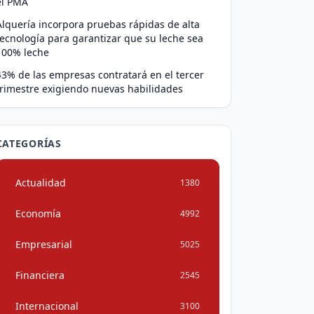
el PMA
Alquería incorpora pruebas rápidas de alta
tecnología para garantizar que su leche sea
100% leche
43% de las empresas contratará en el tercer
trimestre exigiendo nuevas habilidades
CATEGORÍAS
Actualidad
1380
Economía
4992
Empresarial
5025
Financiera
2545
Internacional
3100