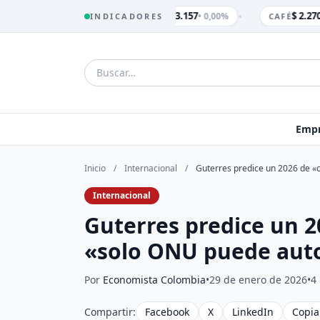
•
$ 3.157
$ 2.270.
• 0,00%
INDICADORES
TRM
CAFÉ
Empr
Inicio
/
Internacional
/
Guterres predice un 2026 de «c
Internacional
Guterres predice un 2
«solo ONU puede autor
Por
Economista Colombia
•
29 de enero de 2026
•
4
Compartir:
Facebook
X
LinkedIn
Copia