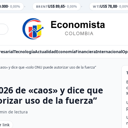
•
•
000
US$ 89,65
US$ 78,88
• 0,00%
• 0,00%
• 0,00%
BRENT
WTI
esarial
Tecnología
Actualidad
Economía
Financiera
Internacional
Op
aos» y dice que «solo ONU puede autorizar uso de la fuerza”
026 de «caos» y dice que
izar uso de la fuerza”
 min de lectura
r link