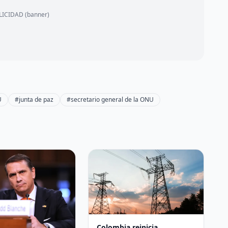
ICIDAD (banner)
U
#junta de paz
#secretario general de la ONU
Colombia reinicia