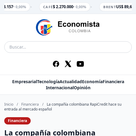
•
•
$ 3.157
$ 2.270.000
US$ 89,65
• 0,00%
• 0,00%
• 
CAFÉ
BRENT
Empresarial
Tecnología
Actualidad
Economía
Financiera
Internacional
Opinión
Inicio
/
Financiera
/
La compañía colombiana RapiCredit hace su
entrada al mercado español
Financiera
La compañía colombiana