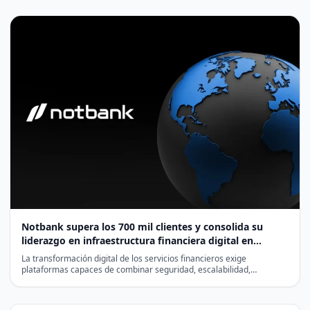
Notbank supera los 700 mil clientes y consolida su
liderazgo en infraestructura financiera digital en
Latinoamérica
La transformación digital de los servicios financieros exige
plataformas capaces de combinar seguridad, escalabilidad,
cumplimiento normativo y eficiencia…