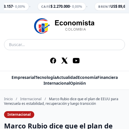
•
•
$ 3.157
$ 2.270.000
US$ 89,65
• 0,00%
• 0,00%
•
CAFÉ
BRENT
Empresarial
Tecnología
Actualidad
Economía
Financiera
Internacional
Opinión
Inicio
/
Internacional
/
Marco Rubio dice que el plan de EEUU para
Venezuela es estabilidad, recuperación y luego transición
Internacional
Marco Rubio dice que el plan de