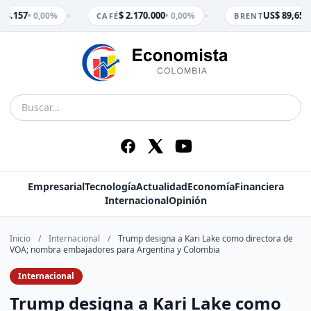
•
•
 3.157
$ 2.170.000
US$ 89,65
• 0,00%
• 0,00%
• 
CAFÉ
BRENT
Empresarial
Tecnología
Actualidad
Economía
Financiera
Internacional
Opinión
Inicio
/
Internacional
/
Trump designa a Kari Lake como directora de
VOA; nombra embajadores para Argentina y Colombia
Internacional
Trump designa a Kari Lake como