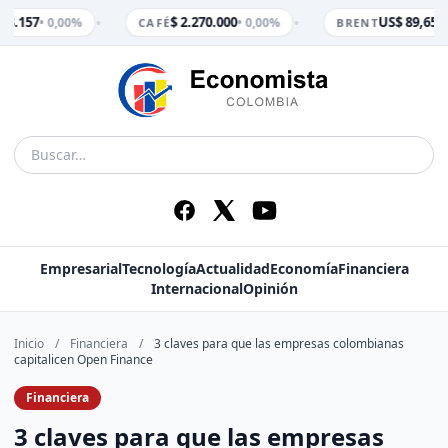
•
•
 3.157
$ 2.270.000
US$ 89,65
• 0,00%
• 0,00%
• 
CAFÉ
BRENT
Empresarial
Tecnología
Actualidad
Economía
Financiera
Internacional
Opinión
Inicio
/
Financiera
/
3 claves para que las empresas colombianas
capitalicen Open Finance
Financiera
3 claves para que las empresas