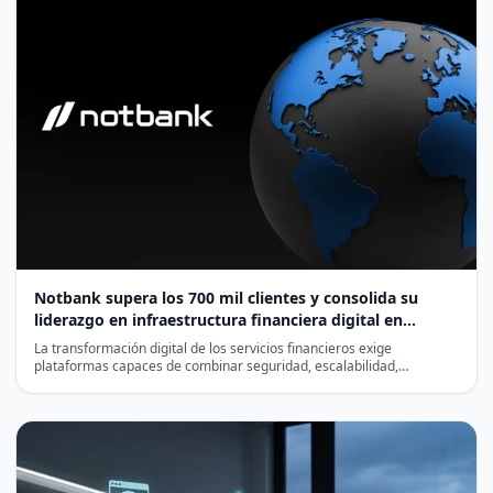
Notbank supera los 700 mil clientes y consolida su
liderazgo en infraestructura financiera digital en
Latinoamérica
La transformación digital de los servicios financieros exige
plataformas capaces de combinar seguridad, escalabilidad,
cumplimiento normativo y eficiencia…