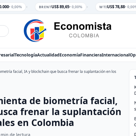
•
•
.000
US$ 89,65
US$ 78,88
• 0,00%
• 0,00%
• 0,00%
BRENT
WTI
esarial
Tecnología
Actualidad
Economía
Financiera
Internacional
Op
metría facial, IA y blockchain que busca frenar la suplantación en los
ienta de biometría facial,
usca frenar la suplantación
tales en Colombia
 min de lectura