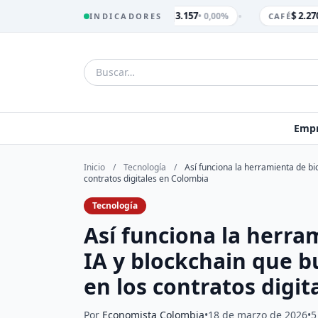
•
$ 3.157
$ 2.270
• 0,00%
INDICADORES
TRM
CAFÉ
Empr
Inicio
/
Tecnología
/
Así funciona la herramienta de bio
contratos digitales en Colombia
Tecnología
Así funciona la herram
IA y blockchain que b
en los contratos digi
Por
Economista Colombia
•
18 de marzo de 2026
•
5