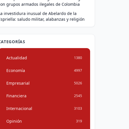
con grupos armados ilegales de Colombia
La investidura inusual de Abelardo de la
Espriella: saludo militar, alabanzas y religión
CATEGORÍAS
Actualidad
1380
Economía
4997
Empresarial
5026
Financiera
2545
Internacional
3103
Opinión
319