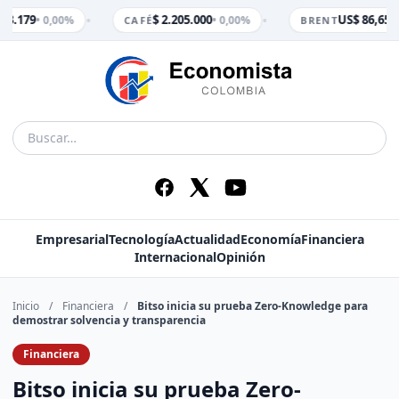
•
•
 3.179
$ 2.205.000
US$ 86,65
• 0,00%
• 0,00%
• 
CAFÉ
BRENT
Empresarial
Tecnología
Actualidad
Economía
Financiera
Internacional
Opinión
Inicio
/
Financiera
/
Bitso inicia su prueba Zero-Knowledge para
demostrar solvencia y transparencia
Financiera
Bitso inicia su prueba Zero-