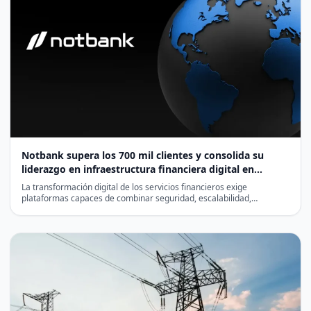
Notbank supera los 700 mil clientes y consolida su
liderazgo en infraestructura financiera digital en
Latinoamérica
La transformación digital de los servicios financieros exige
plataformas capaces de combinar seguridad, escalabilidad,
cumplimiento normativo y eficiencia…