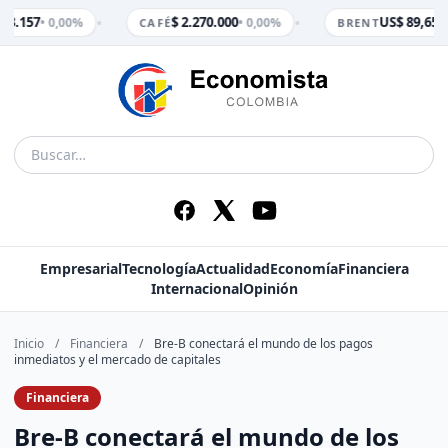
•
•
 3.157
$ 2.270.000
US$ 89,65
• 0,00%
• 0,00%
• 
CAFÉ
BRENT
Empresarial
Tecnología
Actualidad
Economía
Financiera
Internacional
Opinión
Inicio
/
Financiera
/
Bre-B conectará el mundo de los pagos
inmediatos y el mercado de capitales
Financiera
Bre-B conectará el mundo de los