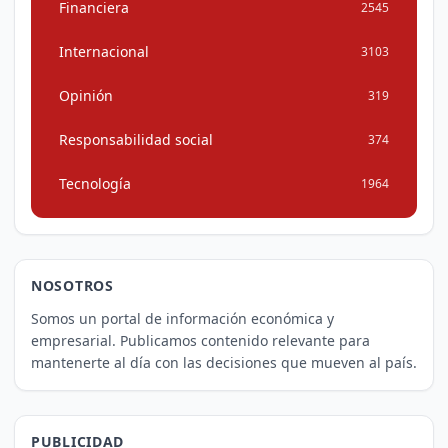
Financiera
2545
Internacional
3103
Opinión
319
Responsabilidad social
374
Tecnología
1964
NOSOTROS
Somos un portal de información económica y
empresarial. Publicamos contenido relevante para
mantenerte al día con las decisiones que mueven al país.
PUBLICIDAD