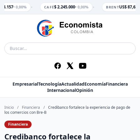
•
•
 3.157
$ 2.245.000
US$ 87,62
• 0,00%
• 0,00%
• 
CAFÉ
BRENT
Empresarial
Tecnología
Actualidad
Economía
Financiera
Internacional
Opinión
Inicio
/
Financiera
/
Credibanco fortalece la experiencia de pago de
los comercios con Bre-B
Financiera
Credibanco fortalece la