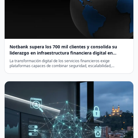
Notbank supera los 700 mil clientes y consolida su
liderazgo en infraestructura financiera digital en
Latinoamérica
La transformación digital de los servicios financieros exige
plataformas capaces de combinar seguridad, escalabilidad,
cumplimiento normativo y eficiencia…