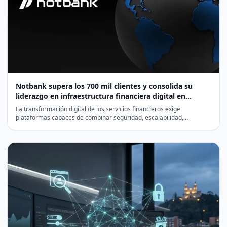
Notbank supera los 700 mil clientes y consolida su
liderazgo en infraestructura financiera digital en
Latinoamérica
La transformación digital de los servicios financieros exige
plataformas capaces de combinar seguridad, escalabilidad,
cumplimiento normativo y eficiencia…