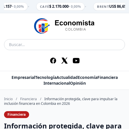
•
•
 3.157
$ 2.170.000
US$ 86,65
• 0,00%
• 0,00%
• 
CAFÉ
BRENT
Empresarial
Tecnología
Actualidad
Economía
Financiera
Internacional
Opinión
Inicio
/
Financiera
/
Información protegida, clave para impulsar la
inclusión financiera en Colombia en 2026
Financiera
Información protegida, clave para