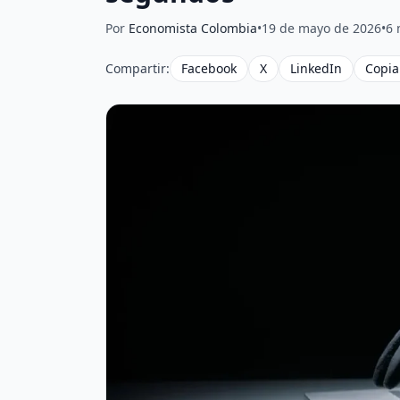
Por
Economista Colombia
•
19 de mayo de 2026
•
6 
Compartir:
Facebook
X
LinkedIn
Copia