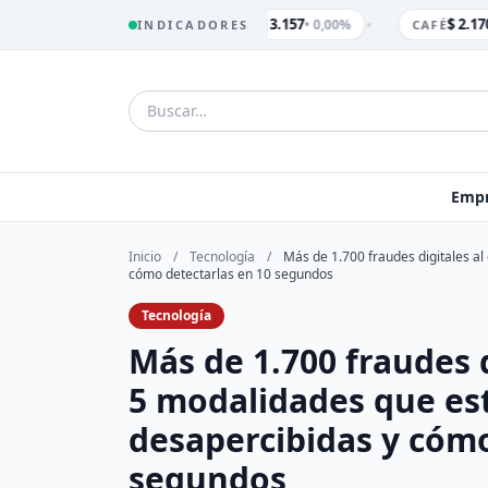
•
$ 3.157
$ 2.170
• 0,00%
INDICADORES
TRM
CAFÉ
Empr
Inicio
/
Tecnología
/
Más de 1.700 fraudes digitales a
cómo detectarlas en 10 segundos
Tecnología
Más de 1.700 fraudes d
5 modalidades que es
desapercibidas y cómo
segundos