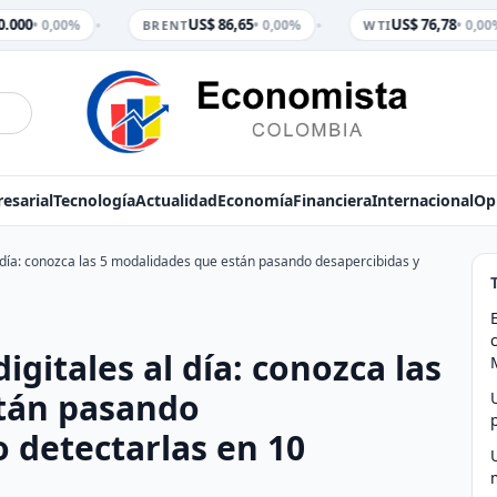
•
•
.000
US$ 86,65
US$ 76,78
• 0,00%
• 0,00%
• 0,00%
BRENT
WTI
esarial
Tecnología
Actualidad
Economía
Financiera
Internacional
Op
l día: conozca las 5 modalidades que están pasando desapercibidas y
igitales al día: conozca las
tán pasando
 detectarlas en 10