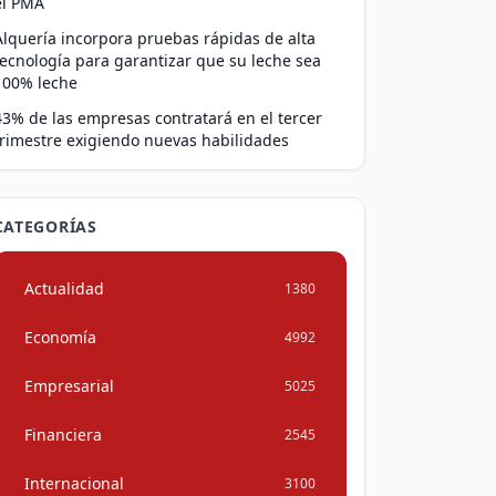
el PMA
Alquería incorpora pruebas rápidas de alta
tecnología para garantizar que su leche sea
100% leche
43% de las empresas contratará en el tercer
trimestre exigiendo nuevas habilidades
CATEGORÍAS
Actualidad
1380
Economía
4992
Empresarial
5025
Financiera
2545
Internacional
3100