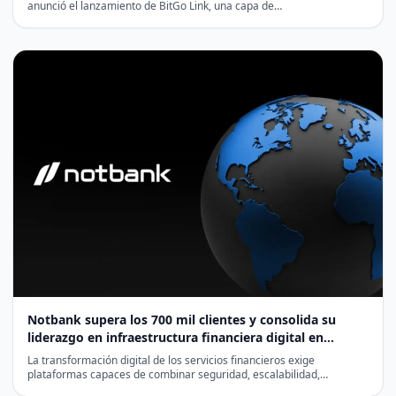
anunció el lanzamiento de BitGo Link, una capa de…
Notbank supera los 700 mil clientes y consolida su
liderazgo en infraestructura financiera digital en
Latinoamérica
La transformación digital de los servicios financieros exige
plataformas capaces de combinar seguridad, escalabilidad,
cumplimiento normativo y eficiencia…