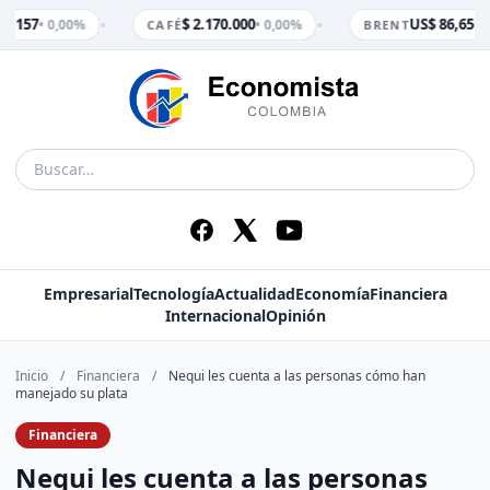
•
•
3.157
$ 2.170.000
US$ 86,65
• 0,00%
• 0,00%
• 0
CAFÉ
BRENT
Empresarial
Tecnología
Actualidad
Economía
Financiera
Internacional
Opinión
Inicio
/
Financiera
/
Nequi les cuenta a las personas cómo han
manejado su plata
Financiera
Nequi les cuenta a las personas