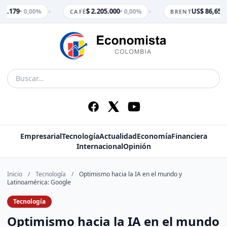
•
•
 3.179
$ 2.205.000
US$ 86,65
• 0,00%
• 0,00%
• 0
CAFÉ
BRENT
Empresarial
Tecnología
Actualidad
Economía
Financiera
Internacional
Opinión
Inicio
/
Tecnología
/
Optimismo hacia la IA en el mundo y
Latinoamérica: Google
Tecnología
Optimismo hacia la IA en el mundo