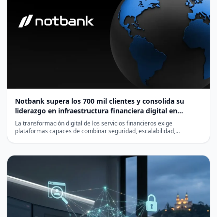
Notbank supera los 700 mil clientes y consolida su
liderazgo en infraestructura financiera digital en
Latinoamérica
La transformación digital de los servicios financieros exige
plataformas capaces de combinar seguridad, escalabilidad,
cumplimiento normativo y eficiencia…