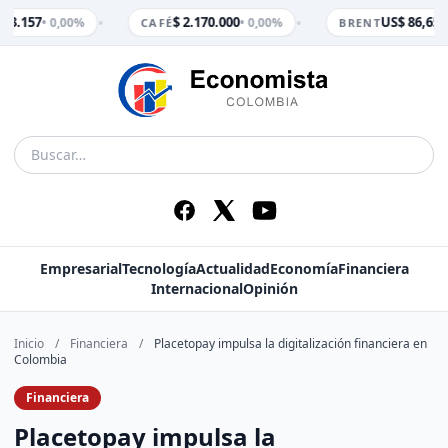
•
•
 3.157
$ 2.170.000
US$ 86,65
• 0,00%
• 0,00%
• 
CAFÉ
BRENT
Empresarial
Tecnología
Actualidad
Economía
Financiera
Internacional
Opinión
Inicio
/
Financiera
/
Placetopay impulsa la digitalización financiera en
Colombia
Financiera
Placetopay impulsa la