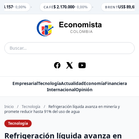
•
•
 3.157
$ 2.170.000
US$ 89,65
• 0,00%
• 0,00%
• 
CAFÉ
BRENT
Empresarial
Tecnología
Actualidad
Economía
Financiera
Internacional
Opinión
Inicio
/
Tecnología
/
Refrigeración líquida avanza en minería y
promete reducir hasta 91% del uso de agua
Tecnología
Refrigeración líquida avanza en