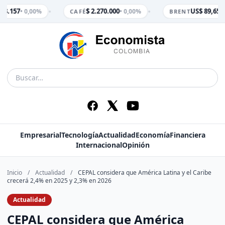
•
•
 3.157
$ 2.270.000
US$ 89,65
• 0,00%
• 0,00%
• 
CAFÉ
BRENT
Empresarial
Tecnología
Actualidad
Economía
Financiera
Internacional
Opinión
Inicio
/
Actualidad
/
CEPAL considera que América Latina y el Caribe
crecerá 2,4% en 2025 y 2,3% en 2026
Actualidad
CEPAL considera que América