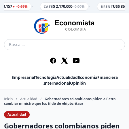
•
•
 3.157
$ 2.170.000
US$ 86,65
▼ -0,69%
• 0,00%
CAFÉ
BRENT
Empresarial
Tecnología
Actualidad
Economía
Financiera
Internacional
Opinión
Inicio
/
Actualidad
/
Gobernadores colombianos piden a Petro
cambiar ministro que los tildó de «hipócritas»
Actualidad
Gobernadores colombianos piden