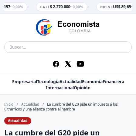
•
•
.157
$ 2.270.000
US$ 89,65
• 0,00%
• 0,00%
• 0,
CAFÉ
BRENT
Empresarial
Tecnología
Actualidad
Economía
Financiera
Internacional
Opinión
Inicio
/
Actualidad
/
La cumbre del G20 pide un impuesto a los
ultrarricos y una alianza contra el hambre
Actualidad
La cumbre del G20 pide un