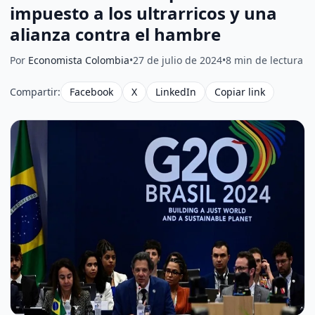
impuesto a los ultrarricos y una
alianza contra el hambre
Por
Economista Colombia
•
27 de julio de 2024
•
8 min de lectura
Compartir:
Facebook
X
LinkedIn
Copiar link