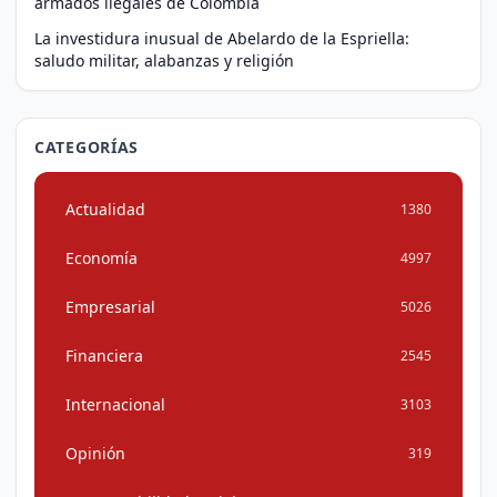
armados ilegales de Colombia
La investidura inusual de Abelardo de la Espriella:
saludo militar, alabanzas y religión
CATEGORÍAS
Actualidad
1380
Economía
4997
Empresarial
5026
Financiera
2545
Internacional
3103
Opinión
319