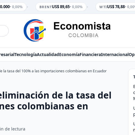
•
•
0.000
US$ 89,65
US$ 78,88
• 0,00%
• 0,00%
• 0,00
BRENT
WTI
esarial
Tecnología
Actualidad
Economía
Financiera
Internacional
Op
de la tasa del 100% a las importaciones colombianas en Ecuador
liminación de la tasa del
ones colombianas en
in de lectura