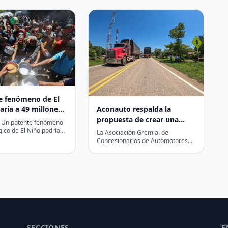
e fenómeno de El
Aconauto respalda la
aría a 49 millones
propuesta de crear una
nas al hambre
– Un potente fenómeno
entidad especializada en
egún el PMA
ico de El Niño podría
La Asociación Gremial de
casi 49 millones de
transporte, separada de la
Concesionarios de Automotores
dicionales…
(Aconauto) se unió a la propuesta
infraestructura vial
planteada esta semana por el…
SECCIONES
E