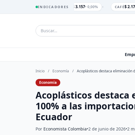
•
$ 3.157
$ 2.17
• 0,00%
INDICADORES
TRM
CAFÉ
Empr
Inicio
/
Economía
/
Acoplásticos destaca eliminación 
Economía
Acoplásticos destaca e
100% a las importaci
Ecuador
Por
Economista Colombia
•
2 de junio de 2026
•
2 m