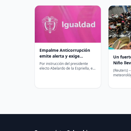
Empalme Anticorrupción
emite alerta y exige
Un fuert
congelar contratación de
Niño llev
Por instrucción del presidente
última hora en Minigualdad
electo Abelardo de la Espriella, el
de perso
(Reuters) 
Equipo de Empalme
aguda, s
meteorológ
Anticorrupción notificó
empujar a 
formalmente al liquidador…
personas a