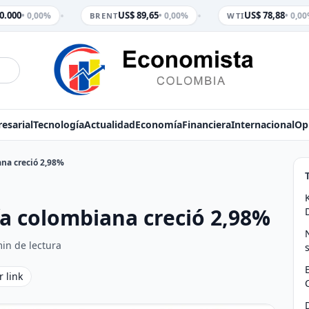
•
•
0.000
US$ 89,65
US$ 78,88
• 0,00%
• 0,00%
• 0,00
BRENT
WTI
esarial
Tecnología
Actualidad
Economía
Financiera
Internacional
Op
na creció 2,98%
a colombiana creció 2,98%
in de lectura
r link