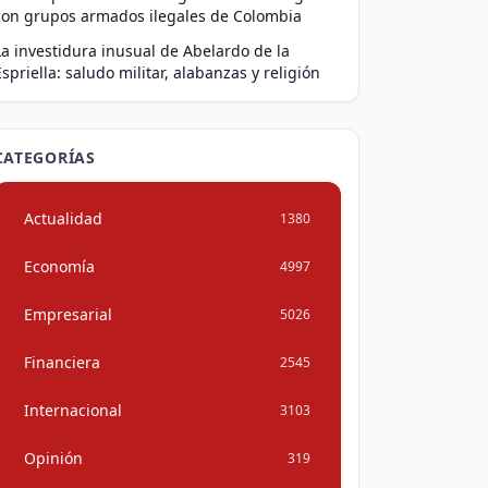
con grupos armados ilegales de Colombia
La investidura inusual de Abelardo de la
Espriella: saludo militar, alabanzas y religión
CATEGORÍAS
Actualidad
1380
Economía
4997
Empresarial
5026
Financiera
2545
Internacional
3103
Opinión
319