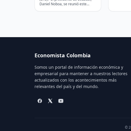
este viern
comercio y energía
Daniel Noboa, se reunió este
basado en
viernes en Cali con el mandatario
electo de…
Economista Colombia
Somos un portal de información económica y
empresarial para mantener a nuestros lectores
actualizados con los acontecimientos más
relevantes del país y del mundo.
© 2