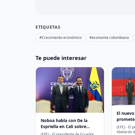
ETIQUETAS
#Crecimiento económico
#economía colombiana
Te puede interesar
El nuevo
promete
Noboa habla con De la
un país 
Espriella en Cali sobre
(EFE).- El 
Abelardo de
seguridad fronteriza,
(EFE).- El presidente de Ecuador,