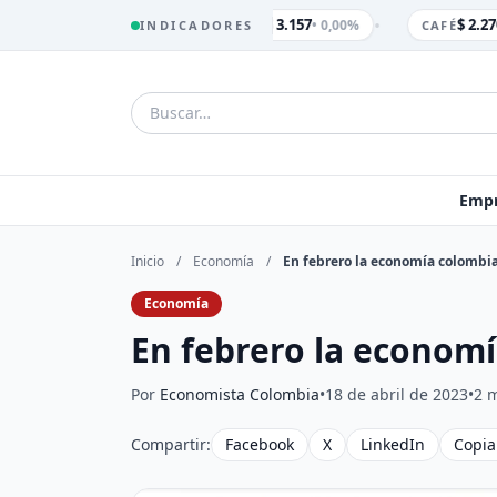
•
$ 3.157
$ 2.27
• 0,00%
INDICADORES
TRM
CAFÉ
Empr
Inicio
/
Economía
/
En febrero la economía colombia
Economía
En febrero la economí
Por
Economista Colombia
•
18 de abril de 2023
•
2 m
Compartir:
Facebook
X
LinkedIn
Copia