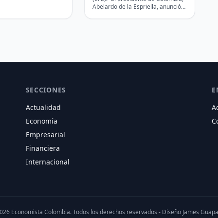
es un plan económico
Colombia
Abelardo de la Espriella, anunció
 la…
este viernes, en su primer
discurso como mandatario,…
SECCIONES
E
Actualidad
A
Economía
C
Empresarial
Financiera
Internacional
026 Economista Colombia. Todos los derechos reservados - Diseño
James Guap