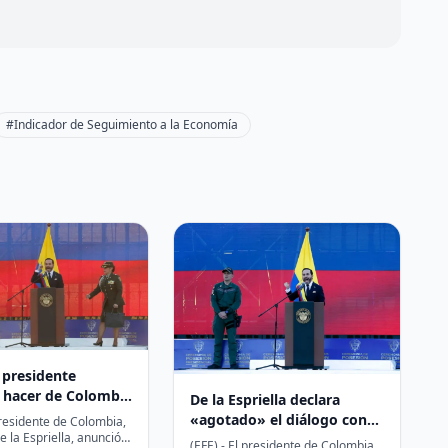
#Indicador de Seguimiento a la Economía
 presidente
 hacer de Colombia
De la Espriella declara
seguro para invertir
«agotado» el diálogo con
presidente de Colombia,
 la Espriella, anunció
grupos armados ilegales de
(EFE).- El presidente de Colombia,