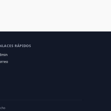
NLACES RÁPIDOS
dmin
orreo
acho