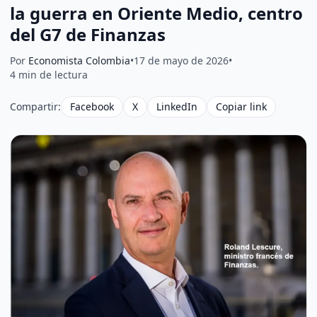
la guerra en Oriente Medio, centro
del G7 de Finanzas
Por
Economista Colombia
•
17 de mayo de 2026
•
4 min de lectura
Compartir:
Facebook
X
LinkedIn
Copiar link