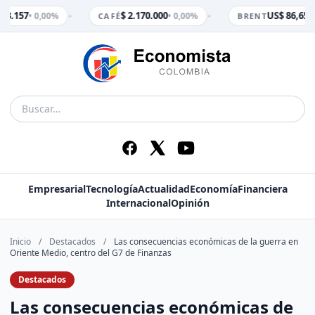
•
•
 3.157
$ 2.170.000
US$ 86,65
• 0,00%
• 0,00%
• 
CAFÉ
BRENT
Empresarial
Tecnología
Actualidad
Economía
Financiera
Internacional
Opinión
Inicio
/
Destacados
/
Las consecuencias económicas de la guerra en
Oriente Medio, centro del G7 de Finanzas
Destacados
Las consecuencias económicas de